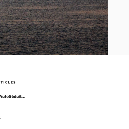
RTICLES
 AutoSéduit…
6