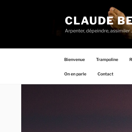
Aller
au
CLAUDE BE
contenu
principal
Arpenter, dépeindre, assimiler 
Bienvenue
Trampoline
R
On en parle
Contact