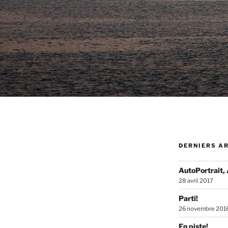
DERNIERS A
AutoPortrait,
28 avril 2017
Parti!
26 novembre 201
En piste!