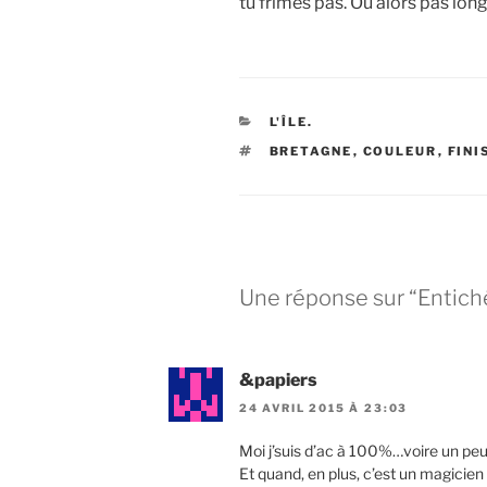
tu frimes pas. Ou alors pas l
CATÉGORIES
L'ÎLE.
ÉTIQUETTES
BRETAGNE
,
COULEUR
,
FINI
Une réponse sur “Entich
&papiers
24 AVRIL 2015 À 23:03
Moi j’suis d’ac à 100%…voire un peu
Et quand, en plus, c’est un magicie