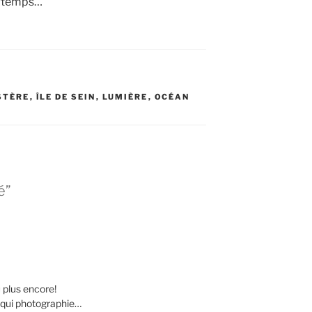
ongtemps…
STÈRE
,
ÎLE DE SEIN
,
LUMIÈRE
,
OCÉAN
é”
 plus encore!
n qui photographie…