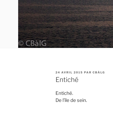
PUBLIÉ
24 AVRIL 2015
PAR
CBÀLG
LE
Entiché
Entiché.
De l’île de sein.