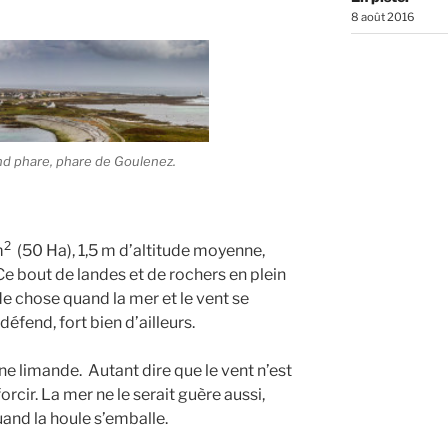
8 août 2016
and phare, phare de Goulenez.
2
m
(50 Ha), 1,5 m d’altitude moyenne,
e bout de landes et de rochers en plein
de chose quand la mer et le vent se
défend, fort bien d’ailleurs.
ne limande. Autant dire que le vent n’est
rcir. La mer ne le serait guère aussi,
uand la houle s’emballe.