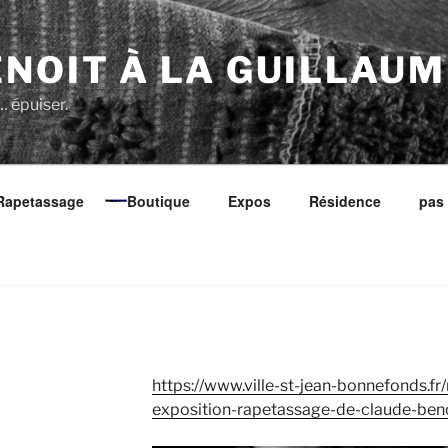
NOIT À LA GUILLAUM
… épuiser.
Rapetassage
Boutique
Expos
Résidence
pas
https://www.ville-st-jean-bonnefonds.f
exposition-rapetassage-de-claude-beno