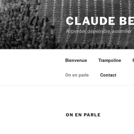
Aller
au
CLAUDE BE
contenu
principal
Arpenter, dépeindre, assimiler 
Bienvenue
Trampoline
On en parle
Contact
ON EN PARLE