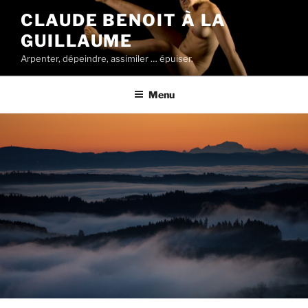
Aller
CLAUDE BENOIT À LA
au
GUILLAUME
contenu
principal
Arpenter, dépeindre, assimiler … épuiser.
Menu