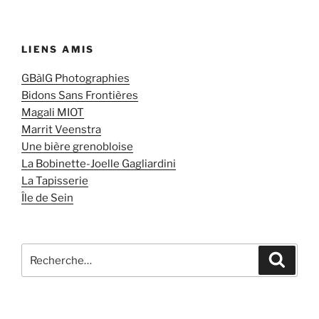
LIENS AMIS
GBàlG Photographies
Bidons Sans Frontières
Magali MIOT
Marrit Veenstra
Une bière grenobloise
La Bobinette-Joelle Gagliardini
La Tapisserie
Île de Sein
Recherche
Recher
pour
: