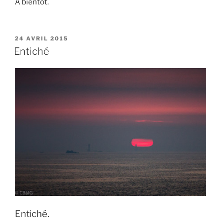
À bientôt.
PUBLIÉ
24 AVRIL 2015
LE
Entiché
Entiché.