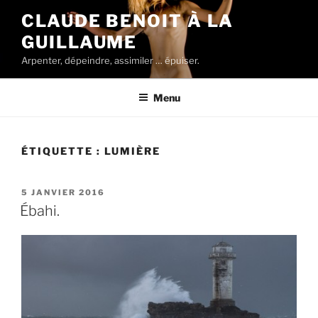
Aller
CLAUDE BENOIT À LA
au
GUILLAUME
contenu
principal
Arpenter, dépeindre, assimiler … épuiser.
Menu
ÉTIQUETTE :
LUMIÈRE
PUBLIÉ
5 JANVIER 2016
LE
Ébahi.