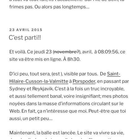
frimes pas. Ou alors pas longtemps…
PUBLIÉ
23 AVRIL 2015
LE
C’est parti!!
Et voilà. Ce jeudi 23 (
novembre?
), avril, à 08:09:56, ce
site va être mis en ligne. À 8h30.
D’ici peu, tout sera, (est ), visible par tous. De
Saint-
Hilaire-Cusson-la-Valmitte
à
Porspoder
, en passant par
Sydney et Reykjavik. C’est à la fois un truc incroyable,
et aussi tellement banal, voire insignifiant; mes photos
noyées dans la masse d’informations circulant sur le
Web. En fait, ça n’intéresse que moi. Peut-être que toi
aussi, un petit peu…
Maintenant, la balle est lancée. Le site va vivre sa vie,