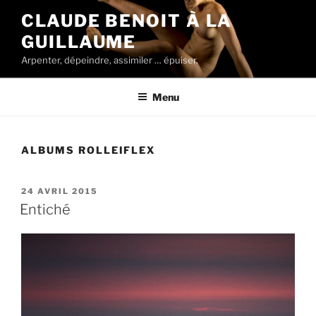
Aller
CLAUDE BENOIT À LA
au
GUILLAUME
contenu
principal
Arpenter, dépeindre, assimiler … épuiser.
Menu
ALBUMS ROLLEIFLEX
PUBLIÉ
24 AVRIL 2015
LE
Entiché