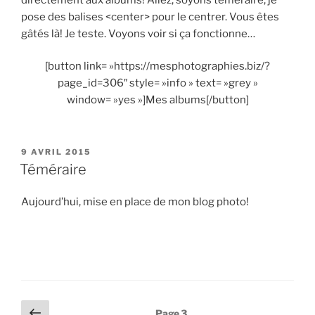
pose des balises <center> pour le centrer. Vous êtes
gâtés là! Je teste. Voyons voir si ça fonctionne…
[button link= »https://mesphotographies.biz/?
page_id=306″ style= »info » text= »grey »
window= »yes »]Mes albums[/button]
PUBLIÉ
9 AVRIL 2015
LE
Téméraire
Aujourd’hui, mise en place de mon blog photo!
Pagination
Page
Page
3