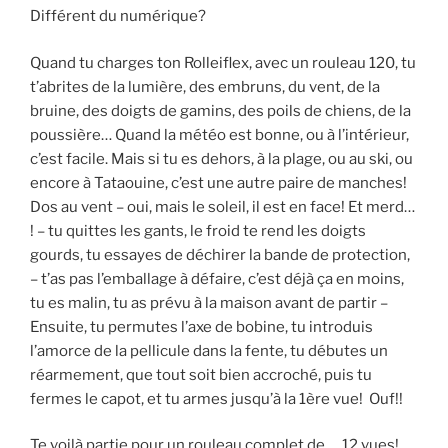
Différent du numérique?
Quand tu charges ton Rolleiflex, avec un rouleau 120, tu
t’abrites de la lumière, des embruns, du vent, de la
bruine, des doigts de gamins, des poils de chiens, de la
poussière… Quand la météo est bonne, ou à l’intérieur,
c’est facile. Mais si tu es dehors, à la plage, ou au ski, ou
encore à Tataouine, c’est une autre paire de manches!
Dos au vent – oui, mais le soleil, il est en face! Et merd…
! – tu quittes les gants, le froid te rend les doigts
gourds, tu essayes de déchirer la bande de protection,
– t’as pas l’emballage à défaire, c’est déjà ça en moins,
tu es malin, tu as prévu à la maison avant de partir –
Ensuite, tu permutes l’axe de bobine, tu introduis
l’amorce de la pellicule dans la fente, tu débutes un
réarmement, que tout soit bien accroché, puis tu
fermes le capot, et tu armes jusqu’à la 1ère vue! Ouf!!
Te voilà partie pour un rouleau complet de … 12 vues!