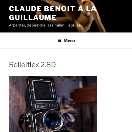
Aller
CLAUDE BENOIT À LA
au
GUILLAUME
contenu
principal
Arpenter, dépeindre, assimiler … épuiser.
Menu
Rolleiflex 2.8D