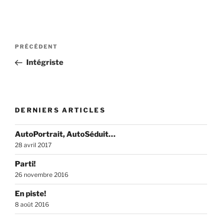
Navigation
Article
PRÉCÉDENT
de
précédent
Intégriste
l’article
DERNIERS ARTICLES
AutoPortrait, AutoSéduit…
28 avril 2017
Parti!
26 novembre 2016
En piste!
8 août 2016