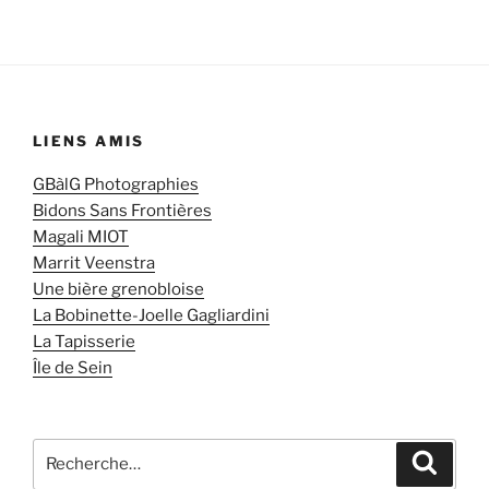
LIENS AMIS
GBàlG Photographies
Bidons Sans Frontières
Magali MIOT
Marrit Veenstra
Une bière grenobloise
La Bobinette-Joelle Gagliardini
La Tapisserie
Île de Sein
Recherche
Recher
pour