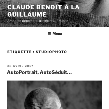
Aller
CLAUDE BENOIT À LA
au
GUILLAUME
contenu
principal
Arpenter, dépeindre, assimiler … épuiser.
Menu
ÉTIQUETTE :
STUDIOPHOTO
PUBLIÉ
28 AVRIL 2017
LE
AutoPortrait, AutoSéduit…