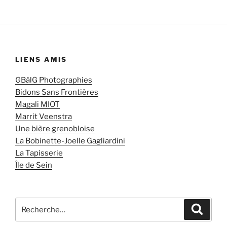
LIENS AMIS
GBàlG Photographies
Bidons Sans Frontières
Magali MIOT
Marrit Veenstra
Une bière grenobloise
La Bobinette-Joelle Gagliardini
La Tapisserie
Île de Sein
Recherche
Recher
pour