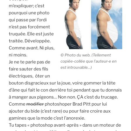
m’expliquer; c’est
pourquoi une photo
qui passe par l’ordi
n’est pas forcément
truquée. Elle est juste
traitée. Développée.
Comme avant. Ni plus,
ni moins.
© Photo du web. (Tellement
copiée-collée que l’auteur-e en
Je ne te parle pas de
est introuvable…)
faire sauter des fils
électriques, ôter un
bouton disgracieux sur la joue, voire gommer la tête
d’âne qui fait le con derrière toi pendant que tu donnais
à manger aux pigeons… Non non. ÇA c’est du trucage.
Comme
modifier
photoshoper Brad Pitt pour lui
ajouter du bide (c’est rare) ou pour faire croire aux
gamines que la mode c’est l’anorexie.
Tu tapes « photoshop avant-après » dans un moteur de