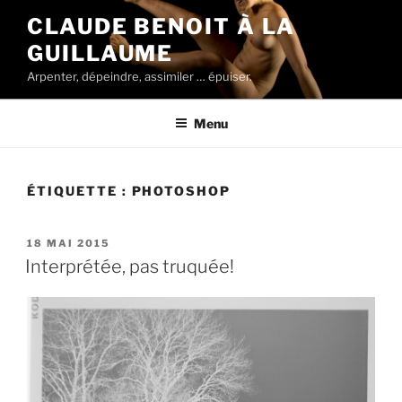
Aller
CLAUDE BENOIT À LA
au
GUILLAUME
contenu
principal
Arpenter, dépeindre, assimiler … épuiser.
Menu
ÉTIQUETTE :
PHOTOSHOP
PUBLIÉ
18 MAI 2015
LE
Interprétée, pas truquée!