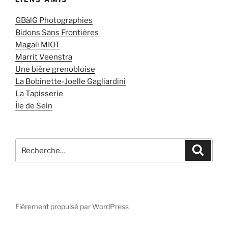
GBàlG Photographies
Bidons Sans Frontières
Magali MIOT
Marrit Veenstra
Une bière grenobloise
La Bobinette-Joelle Gagliardini
La Tapisserie
Île de Sein
Recherche
Recher
pour
:
Fièrement propulsé par WordPress