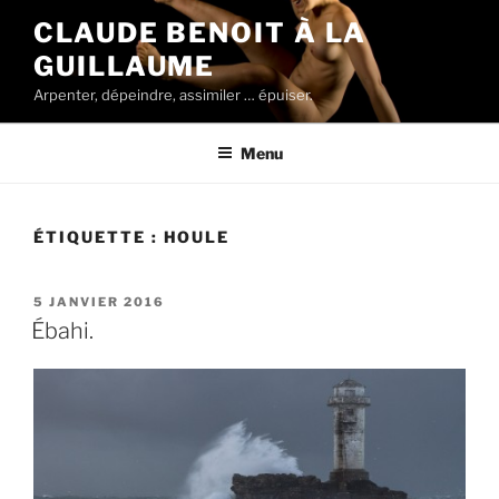
Aller
CLAUDE BENOIT À LA
au
GUILLAUME
contenu
principal
Arpenter, dépeindre, assimiler … épuiser.
Menu
ÉTIQUETTE :
HOULE
PUBLIÉ
5 JANVIER 2016
LE
Ébahi.