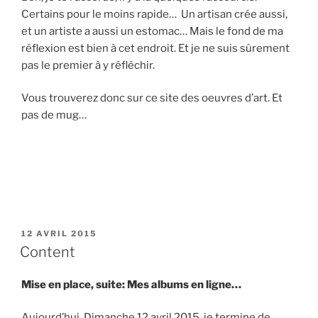
Certains pour le moins rapide… Un artisan crée aussi,
et un artiste a aussi un estomac… Mais le fond de ma
réflexion est bien à cet endroit. Et je ne suis sûrement
pas le premier à y réfléchir.
Vous trouverez donc sur ce site des oeuvres d’art. Et
pas de mug…
PUBLIÉ
12 AVRIL 2015
LE
Content
Mise en place, suite: Mes albums en ligne…
Aujourd’hui, Dimanche 12 avril 2015, je termine de