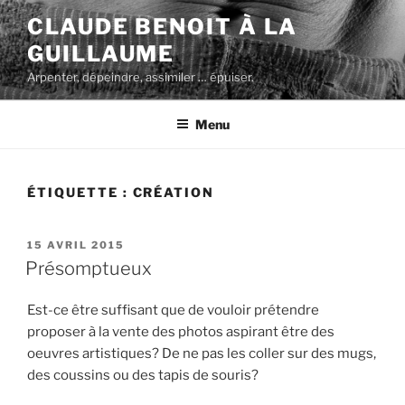
Aller
CLAUDE BENOIT À LA
au
GUILLAUME
contenu
principal
Arpenter, dépeindre, assimiler … épuiser.
Menu
ÉTIQUETTE :
CRÉATION
PUBLIÉ
15 AVRIL 2015
LE
Présomptueux
Est-ce être suffisant que de vouloir prétendre
proposer à la vente des photos aspirant être des
oeuvres artistiques? De ne pas les coller sur des mugs,
des coussins ou des tapis de souris?