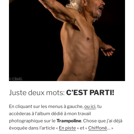
Juste deux mots:
C’EST PARTI!
En cliquant sur les menus à gauche,
ou ici
, tu
accèderas à l’album dédié à mon travail
photographique sur le
Trampoline
. Chose que j’ai déjà
évoquée dans l’article «
En piste
» et «
Chiffoné
… »