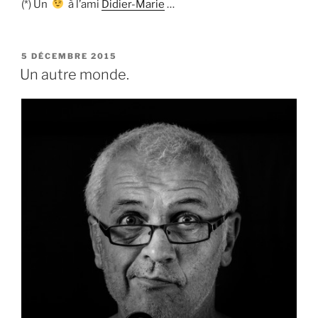
(*) Un
à l’ami
Didier-Marie
…
PUBLIÉ
5 DÉCEMBRE 2015
LE
Un autre monde.