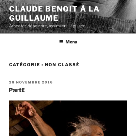
Aller
CLAUDE BENOIT À LA
au
GUILLAUME
contenu
principal
Arpenter, dépeindre, assimiler … épuiser.
Menu
CATÉGORIE :
NON CLASSÉ
PUBLIÉ
26 NOVEMBRE 2016
LE
Parti!