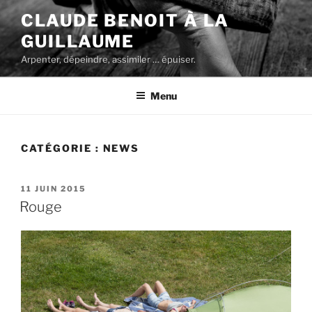
Aller
CLAUDE BENOIT À LA
au
GUILLAUME
contenu
principal
Arpenter, dépeindre, assimiler … épuiser.
Menu
CATÉGORIE :
NEWS
PUBLIÉ
11 JUIN 2015
LE
Rouge