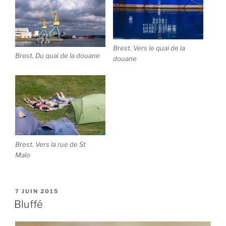
Brest. Vers le quai de la
Brest. Du quai de la douane
douane
Brest. Vers la rue de St
Malo
PUBLIÉ
7 JUIN 2015
LE
Bluffé